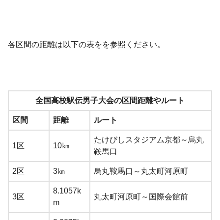
各区間の距離は以下の表をを参照ください。
全国高校駅伝男子大会の区間距離やルート
区間
距離
ルート
たけびしスタジアム京都～烏丸
1区
10㎞
鞍馬口
2区
3㎞
烏丸鞍馬口～丸太町河原町
8.1057k
3区
丸太町河原町～国際会館前
m