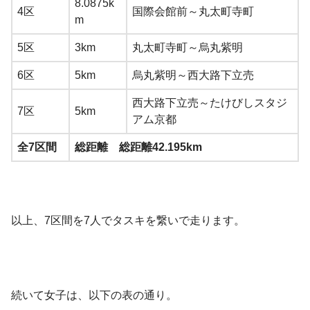
8.0875k
4区
国際会館前～丸太町寺町
m
5区
3km
丸太町寺町～烏丸紫明
6区
5km
烏丸紫明～西大路下立売
西大路下立売～たけびしスタジ
7区
5km
アム京都
全7区間
総距離 総距離42.195km
以上、7区間を7人でタスキを繋いで走ります。
続いて女子は、以下の表の通り。