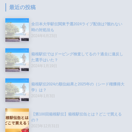
最近の投稿
全日本大学駅伝関東予選2024ライブ配信は?観れない
時の対処法も
2024年6月23日
箱根駅伝ではドーピング検査してるの？過去に違反し
た選手はいた？
2024年1月19日
箱根駅伝2024の順位結果と2025年の（シード権獲得大
学）は？
2024年1月3日
【第100回箱根駅伝】箱根駅伝缶とは？どこで買える
の？
2023年12月31日