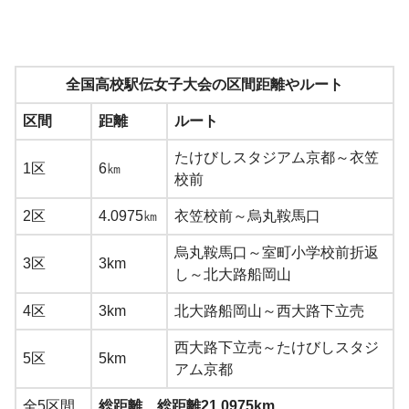
全国高校駅伝女子大会の区間距離やルート
区間
距離
ルート
たけびしスタジアム京都～衣笠
1区
6㎞
校前
2区
4.0975㎞
衣笠校前～烏丸鞍馬口
烏丸鞍馬口～室町小学校前折返
3区
3km
し～北大路船岡山
4区
3km
北大路船岡山～西大路下立売
西大路下立売～たけびしスタジ
5区
5km
アム京都
全5区間
総距離 総距離21.0975km