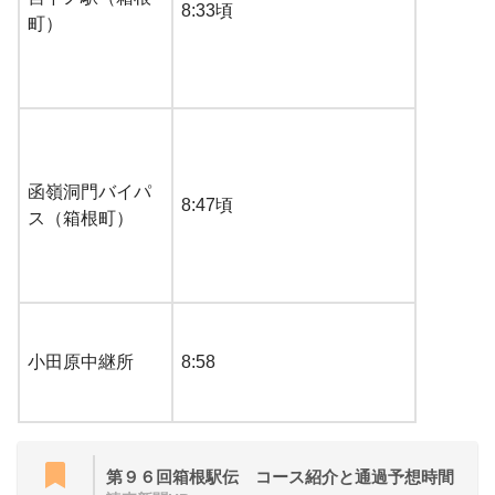
8:33頃
町）
函嶺洞門バイパ
8:47頃
ス（箱根町）
小田原中継所
8:58
第９６回箱根駅伝 コース紹介と通過予想時間