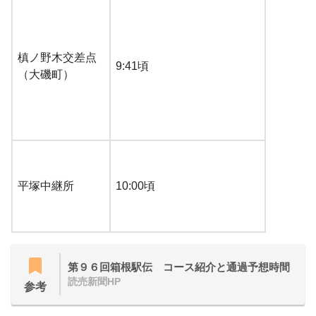
槙ノ野木交差点
9:41頃
（大磯町）
平塚中継所
10:00頃
第９６回箱根駅伝 コース紹介と通過予想時間
読売新聞HP
参考