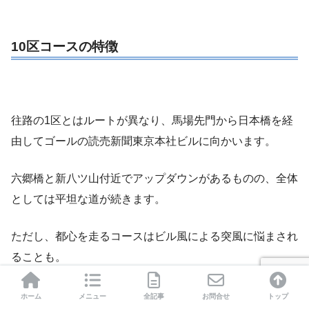
10区コースの特徴
往路の1区とはルートが異なり、馬場先門から日本橋を経
由してゴールの読売新聞東京本社ビルに向かいます。
六郷橋と新八ツ山付近でアップダウンがあるものの、全体
としては平坦な道が続きます。
ただし、都心を走るコースはビル風による突風に悩まされ
ることも。
10区を走るアンカーは最後まで粘り強く走れる選手が好
ホーム
メニュー
全記事
お問合せ
トップ