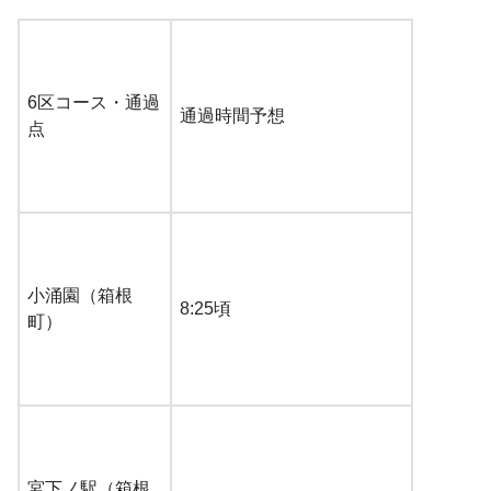
6区コース・通過
通過時間予想
点
小涌園（箱根
8:25頃
町）
宮下ノ駅（箱根