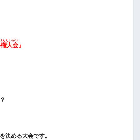
けんたいかい
手権大会
』
？
を決める大会です。