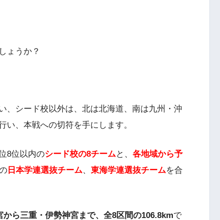
しょうか？
い、シード校以外は、北は北海道、南は九州・沖
行い、本戦への切符を手にします。
位8位以内の
シード校の8チーム
と、
各地域から予
の
日本学連選抜チーム
、
東海学連選抜チーム
を合
から三重・伊勢神宮まで、全8区間の106.8km
で