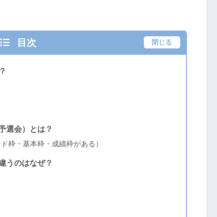
目次
閉じる
？
予選会）とは？
ード枠・基本枠・成績枠がある）
違うのはなぜ？