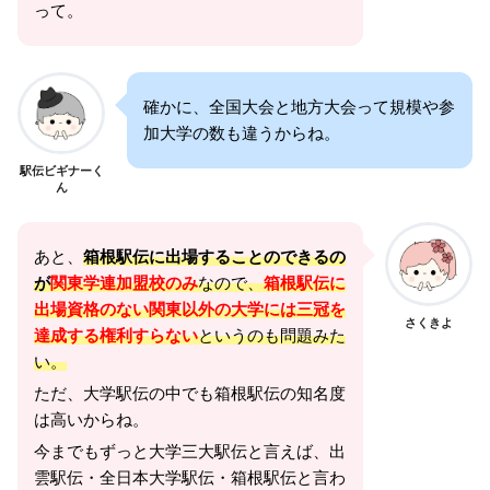
って。
確かに、全国大会と地方大会って規模や参
加大学の数も違うからね。
駅伝ビギナーく
ん
あと、
箱根駅伝に出場することのできるの
が
関東学連加盟校のみ
なので、
箱根駅伝に
出場資格のない関東以外の大学には三冠を
さくきよ
達成する権利すらない
というのも問題みた
い。
ただ、大学駅伝の中でも箱根駅伝の知名度
は高いからね。
今までもずっと大学三大駅伝と言えば、出
雲駅伝・全日本大学駅伝・箱根駅伝と言わ