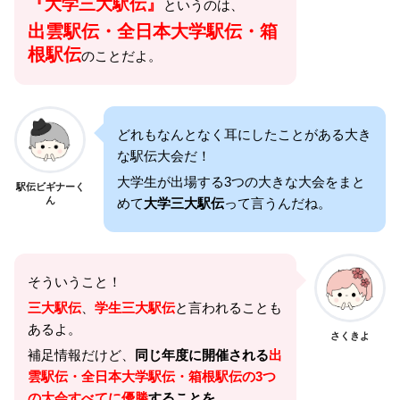
『大学三大駅伝』
というのは、
出雲駅伝・全日本大学駅伝・箱
根駅伝
のことだよ。
どれもなんとなく耳にしたことがある大き
な駅伝大会だ！
大学生が出場する3つの大きな大会をまと
駅伝ビギナーく
ん
めて
大学三大駅伝
って言うんだね。
そういうこと！
三大駅伝
、
学生三大駅伝
と言われることも
あるよ。
さくきよ
補足情報だけど、
同じ年度に開催される
出
雲駅伝・全日本大学駅伝・箱根駅伝の3つ
の大会すべてに優勝
することを