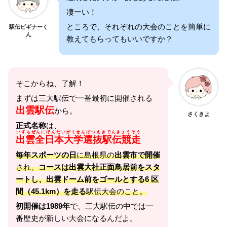
凄ーい！
ところで、それぞれの大会のことを簡単に
駅伝ビギナーく
ん
教えてもらってもいいですか？
そこからね、了解！
まずは三大駅伝で一番最初に開催される
出雲駅伝
から。
さくきよ
正式名称
は、
いずもぜんにほんだいがくせんばつえきでんきょうそう
出雲全日本大学選抜駅伝競走
毎年スポーツの日
に島根県の
出雲市で開催
され、
コースは出雲大社正面鳥居前をスタ
ートし、出雲ドーム前をゴールとする6 区
間（45.1km）を走る
駅伝大会のこと。
初開催は1989年
で、三大駅伝の中では一
番歴史が新しい大会になるんだよ。