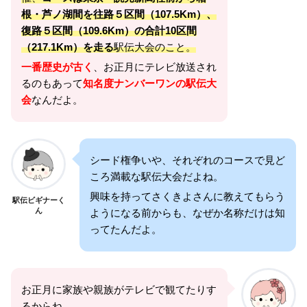
根・芦ノ湖間を往路５区間（107.5Km）、
復路５区間（109.6Km）の合計10区間
（217.1Km）を走る
駅伝大会のこと。
一番歴史が古く
、お正月にテレビ放送され
るのもあって
知名度ナンバーワンの駅伝大
会
なんだよ。
シード権争いや、それぞれのコースで見ど
ころ満載な駅伝大会だよね。
興味を持ってさくきよさんに教えてもらう
駅伝ビギナーく
ん
ようになる前からも、なぜか名称だけは知
ってたんだよ。
お正月に家族や親族がテレビで観てたりす
るからね。