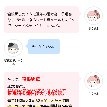
箱根駅伝のように翌年の選考会（予選会）
なしで出場できるシード権ルールもあるの
で、シード権争いも注目なんだよ。
さくきよ
そうなんだね。
駅伝ビギナーく
ん
箱根駅伝
そして、
正式名称
は、
とうきょうはこねかんおうふくだいがくえきでんきょうそう
東京箱根間往復大学駅伝競走
さくきよ
毎年1月2日と3日
の2日間にわたって開
催、
コースは東京・読売新聞社前から箱