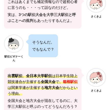
これはあくまでも補足情報なので超初心者
に言うのも・・・って話なのだけど。
実は、
3つの駅伝大会を大学三大駅伝と呼
さくきよ
ぶことへの批判
もあったりするんだよ。
そうなんだ。
でもなんで？
駅伝ビギナーく
ん
出雲駅伝
、
全日本大学駅伝
は日本学生陸上
競技連合が主催する
全国大会
で、
箱根駅伝
は関東学連が主催する
地方大会
だからとい
さくきよ
う理由。
全国大会と地方大会が混在してるのに、大
学三大駅伝と呼ぶのってどうなんだろう？