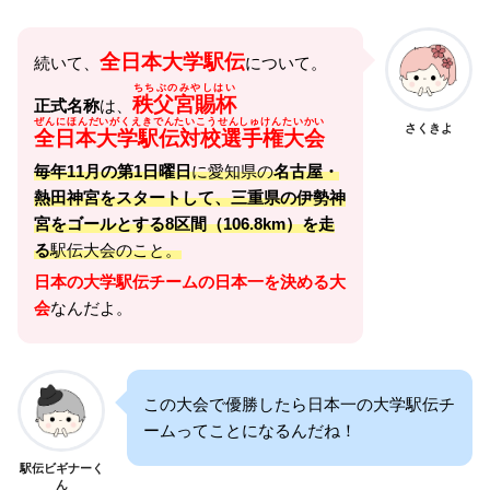
全日本大学駅伝
続いて、
について。
ちちぶのみやしはい
秩父宮賜杯
正式名称
は、
ぜんにほんだいがくえきでんたいこうせんしゅけんたいかい
さくきよ
全
日本大学駅伝対校選手権大会
毎年11月の第1日曜日
に愛知県の
名古屋・
熱田神宮をスタートして、三重県の伊勢神
宮をゴールとする8区間（106.8km）を走
る
駅伝大会のこと。
日本の大学駅伝チームの日本一を決める大
会
なんだよ。
この大会で優勝したら日本一の大学駅伝チ
ームってことになるんだね！
駅伝ビギナーく
ん