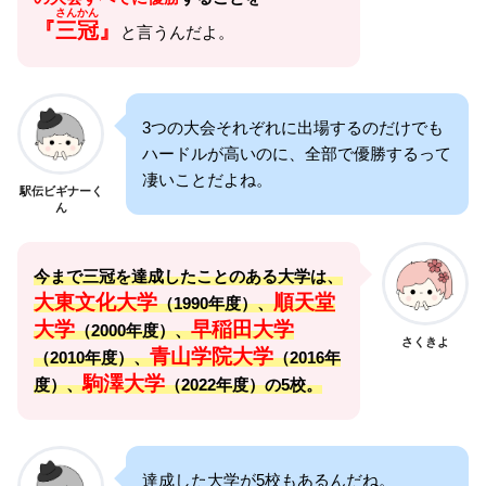
さんかん
『
三冠
』
と言うんだよ。
3つの大会それぞれに出場するのだけでも
ハードルが高いのに、全部で優勝するって
凄いことだよね。
駅伝ビギナーく
ん
今まで三冠を達成したことのある大学は、
大東文化大学
順天堂
（1990年度）、
大学
早稲田大学
（2000年度）、
さくきよ
青山学院大学
（2010年度）、
（2016年
駒澤大学
度）、
（2022年度）
の5校。
達成した大学が5校もあるんだね。