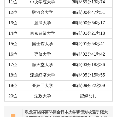
11位
中央学院大学
3時間59分13秒74
12位
駿河台大学
4時間00分47秒51
13位
麗澤大学
4時間00分54秒17
14位
東京農業大学
4時間01分21秒18
15位
国士舘大学
4時間01分54秒41
16位
専修大学
4時間02分41秒42
17位
順天堂大学
4時間03分18秒86
18位
流通経済大学
4時間05分15秒55
19位
亜細亜大学
4時間09分22秒09
20位
法政大学
記録なし
秩父宮賜杯第56回全日本大学駅伝対校選手権大