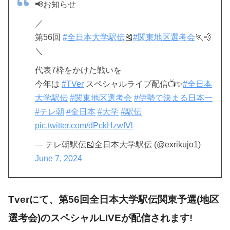
📢お知らせ
／
第56回
#全日本大学駅伝
🎽
#関東地区選考会
🏃💨
＼
代表7枠をかけた戦いを
今年は
#TVer
スペシャルライブ配信📺✨
#全日本
大学駅伝
#関東地区選考会
#伊勢で決まる日本一
#テレ朝
#全日本
#大学
#駅伝
pic.twitter.com/dPckHzwfVl
— テレ朝駅伝🎽全日本大学駅伝 (@exrikujo1)
June 7, 2024
Tverにて、第56回全日本大学駅伝関東予選(地区
選考会)のスペシャルLIVEが配信されます!